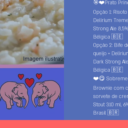
🎯❤️Prato Prin
Opção 1: Risot
Delirium Treme
Strong Ale 8,5%
Bélgica 🇧🇪
Opção 2: Bife d
queijo + Delir
Dark Strong Ale
Bélgica 🇧🇪
❤️😋 Sobreme
Brownie com c
sorvete de cre
Stout 310 ml, 6
Brasil 🇧🇷