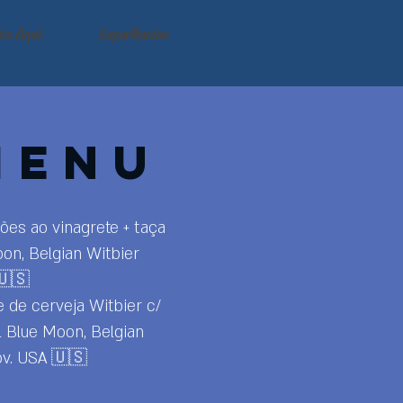
to Aqui
Experiências
Menu
ões ao vinagrete + taça
on, Belgian Witbier
🇺🇸
 de cerveja Witbier c/
l Blue Moon, Belgian
bv. USA 🇺🇸