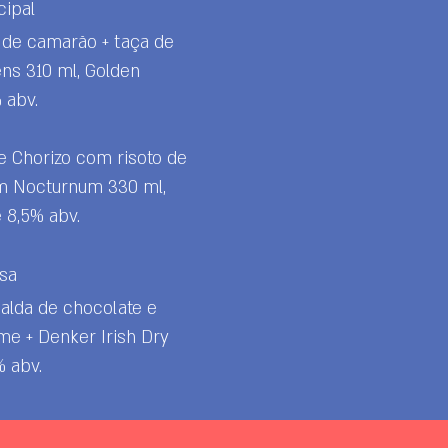
cipal
o de camarão + taça de
ns 310 ml, Golden
 abv.
e Chorizo com risoto de
ium Nocturnum 330 ml,
 8,5% abv.
sa
alda de chocolate e
me + Denker Irish Dry
% abv.