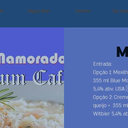
io
Happy Hour
Contato
Seu Even
Entrada:
Opção 1: Mexilh
355 ml Blue Mo
5,4% abv. USA 
Opção 2: Creme
queijo + 355 m
Witbier 5,4% a