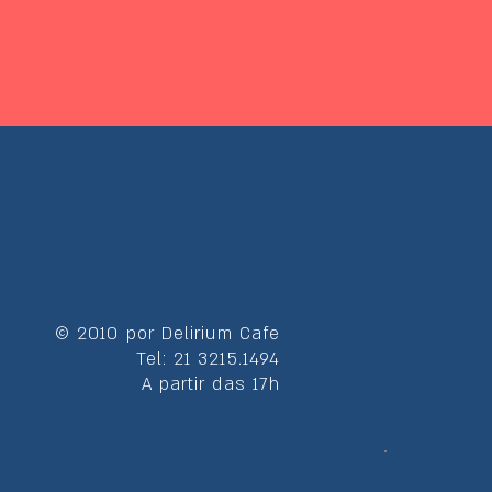
© 2010 por Delirium Cafe
Tel: 21 3215.1494
A partir das 17h